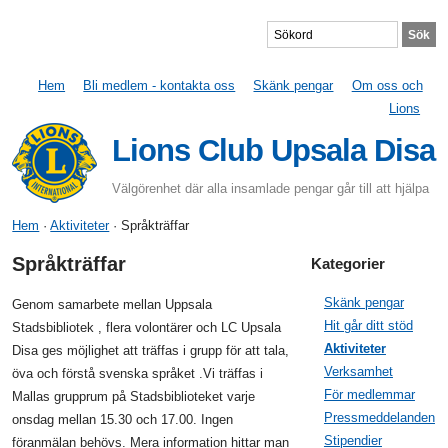
Hem
Bli medlem - kontakta oss
Skänk pengar
Om oss och
Lions
Lions Club Upsala Disa
Välgörenhet där alla insamlade pengar går till att hjälpa
Hem
·
Aktiviteter
· Språkträffar
Språkträffar
Kategorier
Skänk pengar
Genom samarbete mellan Uppsala
Hit går ditt stöd
Stadsbibliotek , flera volontärer och LC Upsala
Aktiviteter
Disa ges möjlighet att träffas i grupp för att tala,
Verksamhet
öva och förstå svenska språket .Vi träffas i
För medlemmar
Mallas grupprum på Stadsbiblioteket varje
Pressmeddelanden
onsdag mellan 15.30 och 17.00. Ingen
Stipendier
föranmälan behövs. Mera information hittar man