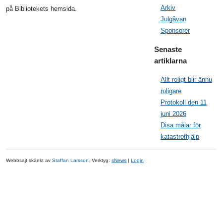
Arkiv
på Bibliotekets hemsida.
Julgåvan
Sponsorer
Senaste
artiklarna
Allt roligt blir ännu
roligare
Protokoll den 11
juni 2026
Disa målar för
katastrofhjälp
Webbsajt skänkt av
Staffan Larsson
. Verktyg:
sNews
|
Login