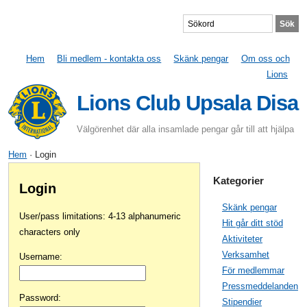
Hem
Bli medlem - kontakta oss
Skänk pengar
Om oss och
Lions
Lions Club Upsala Disa
Välgörenhet där alla insamlade pengar går till att hjälpa
Hem
· Login
Kategorier
Login
Skänk pengar
User/pass limitations: 4-13 alphanumeric
Hit går ditt stöd
characters only
Aktiviteter
Verksamhet
Username
:
För medlemmar
Pressmeddelanden
Password
:
Stipendier