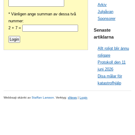
Arkiv
Julgåvan
* Vänligen ange summan av dessa två
Sponsorer
nummer:
2 + 7 =
Senaste
artiklarna
Allt roligt blir ännu
roligare
Protokoll den 11
juni 2026
Disa målar för
katastrofhjälp
Webbsajt skänkt av
Staffan Larsson
. Verktyg:
sNews
|
Login