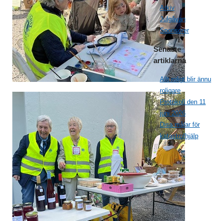
Arkiv
Julgåvan
Sponsorer
Senaste
artiklarna
Allt roligt blir ännu
roligare
Protokoll den 11
juni 2026
Disa målar för
katastrofhjälp