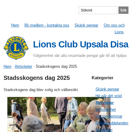
Hem
Bli medlem - kontakta oss
Skänk pengar
Om oss och
Lions
Lions Club Upsala Disa
Välgörenhet där alla insamlade pengar går till att hjälpa
Hem
·
Aktiviteter
· Stadsskogens dag 2025
Stadsskogens dag 2025
Kategorier
Skänk pengar
Stadsskogens dag blev solig och välbesökt.
Hit går ditt stöd
Aktiviteter
Verksamhet
För medlemmar
Pressmeddelanden
Stipendier