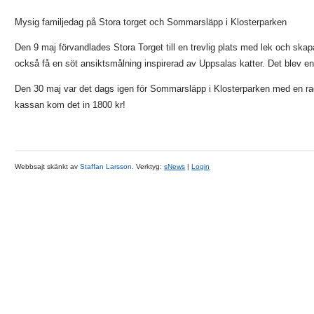
Mysig familjedag på Stora torget och Sommarsläpp i Klosterparken
Den 9 maj förvandlades Stora Torget till en trevlig plats med lek och ska
också få en söt ansiktsmålning inspirerad av Uppsalas katter. Det blev e
Den 30 maj var det dags igen för Sommarsläpp i Klosterparken med en rad
kassan kom det in 1800 kr!
Webbsajt skänkt av
Staffan Larsson
. Verktyg:
sNews
|
Login