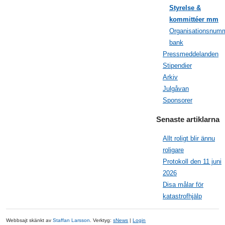
Styrelse &
kommittéer mm
Organisationsnumm
bank
Pressmeddelanden
Stipendier
Arkiv
Julgåvan
Sponsorer
Senaste artiklarna
Allt roligt blir ännu
roligare
Protokoll den 11 juni
2026
Disa målar för
katastrofhjälp
Webbsajt skänkt av
Staffan Larsson
. Verktyg:
sNews
|
Login